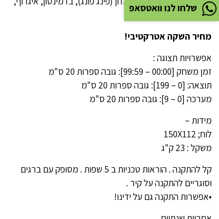
כדור רשת, טניס, טניס שולחן (פינג פונג), בדמינטון, איגרוף,
שלחו לנו וואטסאפ
וכו …
מחיר השקה אטרקטיבי!
אפשרויות תצוגה :
זמן משחק [00:00 – 99:59]: גובה ספרות 20 ס"מ
תוצאה: [0 – 199]: גובה ספרות 20 ס"מ
מערכה [0 – 9]: גובה ספרות 20 ס"מ
מידות –
לוח; 150X112
משקל : 23 ק"ג
קל להתקנה . הוראות טכניות ב 5 שפות . מסופק עם ברגים
וסוגריים להתקנה על קיר .
•אפשרות התקנה גם על ידינו!
אחריות שנתיים .