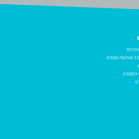
זכירות
ל ואולמות ספורט
 הספורט
ט