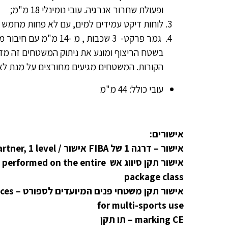
ופעולת שחרור אנרגיה. עובי נומינלי 18 מ"מ;
לוחות דיקט עמידים למים, עם לא פחות מחמש שכבות.
גמר פרקט- 3 שכבות , מ -14 מ"מ עם חיבור מיוחד לאורכו ורוחבו, המבטיח איטום מושלם
בשטח הריצוף ומונע את ניתוק המשטחים זה מז
הקורות. המשטחים מגיעים מחורצים על מנת ל
עובי כולל: 44 מ"מ
אישורים:
אישור – דרגה 1 של FIBA אישור / FIBA partner, 1 level •
אישור תקן סיווג אש  on the entire
package class
אישור ת
for multi-sports use
marking CE – תו תקן