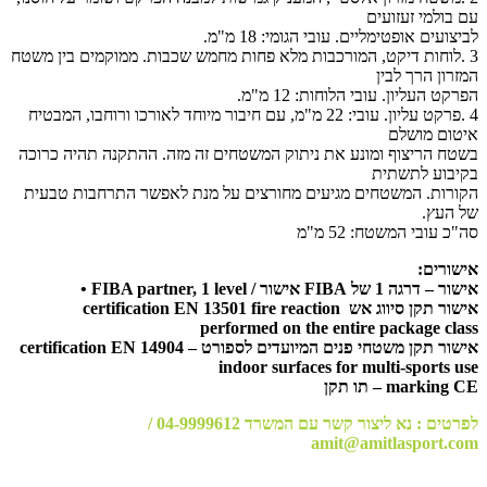
עם בולמי זעזועים
לביצועים אופטימליים. עובי הגומי: 18 מ"מ.
3 .לוחות דיקט, המורכבות מלא פחות מחמש שכבות. ממוקמים בין משטח
המזרון הרך לבין
הפרקט העליון. עובי הלוחות: 12 מ"מ.
4 .פרקט עליון. עובי: 22 מ"מ, עם חיבור מיוחד לאורכו ורוחבו, המבטיח
איטום מושלם
בשטח הריצוף ומונע את ניתוק המשטחים זה מזה. ההתקנה תהיה כרוכה
בקיבוע לתשתית
הקורות. המשטחים מגיעים מחורצים על מנת לאפשר התרחבות טבעית
של העץ.
סה"כ עובי המשטח: 52 מ"מ
אישורים:
אישור – דרגה 1 של FIBA אישור / FIBA partner, 1 level •
אישור תקן סיווג אש certification EN 13501 fire reaction
performed on the entire package class
אישור תקן משטחי פנים המיועדים לספורט – certification EN 14904
indoor surfaces for multi-sports use
marking CE – תו תקן
לפרטים : נא ליצור קשר עם המשרד 04-9999612 /
amit@amitlasport.com