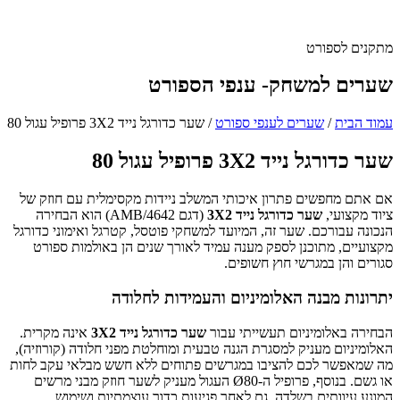
מתקנים לספורט
שערים למשחק- ענפי הספורט
עמוד הבית
/
שערים לענפי ספורט
/
שער כדורגל נייד 3X2 פרופיל עגול 80
שער כדורגל נייד 3X2 פרופיל עגול 80
אם אתם מחפשים פתרון איכותי המשלב ניידות מקסימלית עם חוזק של
ציוד מקצועי,
שער כדורגל נייד 3X2
(דגם AMB/4642) הוא הבחירה
הנכונה עבורכם. שער זה, המיועד למשחקי פוטסל, קטרגל ואימוני כדורגל
מקצועיים, מתוכנן לספק מענה עמיד לאורך שנים הן באולמות ספורט
סגורים והן במגרשי חוץ חשופים.
יתרונות מבנה האלומיניום והעמידות לחלודה
הבחירה באלומיניום תעשייתי עבור
שער כדורגל נייד 3X2
אינה מקרית.
האלומיניום מעניק למסגרת הגנה טבעית ומוחלטת מפני חלודה (קורוזיה),
מה שמאפשר לכם להציבו במגרשים פתוחים ללא חשש מבלאי עקב לחות
או גשם. בנוסף, פרופיל ה-Ø80 העגול מעניק לשער חוזק מבני מרשים
המונע עיוותים בשלדה, גם לאחר פגיעות כדור עוצמתיות ושימוש