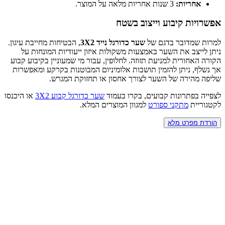
אחריות:
3 שנות אחריות מלאה על המוצר.
אפשרויות קיבוע וייצוב בשטח
למרות שמדובר בדגם של
שער כדורגל נייד 3X2
, הבטיחות מחייבת עיגון.
ניתן לייצב את השער באמצעות משקולות איזון ייעודיות המונחות על
הקורה האחורית למניעת תזוזה. לחלופין, עבור מי שמעוניין בקיבוע קבוע
אך נשלף, ניתן להזמין תושבות אלומיניום המבוטנות בקרקע ומאפשרות
שליפה מהירה של השער לצורך אחסון או תחזוקת המגרש.
לצפייה בפתרונות קבועים, בקרו בעמוד
שער כדורגל קבוע 3X2
או היכנסו
לקטגוריית
מתקני ספורט
למגוון המוצרים המלא.
הורדת מפרט מלא