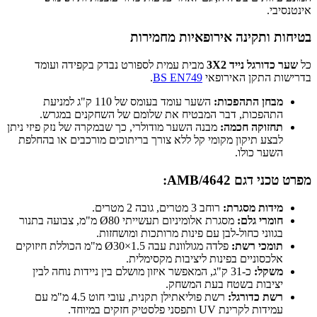
אינטנסיבי.
בטיחות ותקינה אירופאיות מחמירות
כל
שער כדורגל נייד 3X2
מבית עמית לספורט נבדק בקפידה ועומד
בדרישות התקן האירופאי
BS EN749
.
מבחן התהפכות:
השער עומד בעומס של 110 ק"ג למניעת
התהפכות, דבר המבטיח את שלומם של השחקנים במגרש.
תחזוקה חכמה:
מבנה השער מודולרי, כך שבמקרה של נזק פיזי ניתן
לבצע תיקון מקומי קל ללא צורך בריתוכים מורכבים או בהחלפת
השער כולו.
מפרט טכני דגם AMB/4642:
מידות מסגרת:
רוחב 3 מטרים, גובה 2 מטרים.
חומרי גלם:
מסגרת אלומיניום תעשייתי Ø80 מ"מ, צבועה בתנור
בגווני כחול-לבן עם פינות מרותכות ומושחזות.
תומכי רשת:
פלדה מגולוונת עבה Ø30×1.5 מ"מ הכוללת חיזוקים
אלכסוניים בפינות ליציבות מקסימלית.
משקל:
כ-31 ק"ג, המאפשר איזון מושלם בין ניידות נוחה לבין
יציבות בשטח בעת המשחק.
רשת כדורגל:
רשת פוליאתילן תקנית, עובי חוט 4.5 מ"מ עם
עמידות לקרינת UV ותפסני פלסטיק חזקים במיוחד.