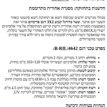
חדשנות בתחזוקה: מסגרת אחורית מתרוממת
מנהלי מגרשים יודעים שכיסוח דשא או תחזוקת דשא סינטטי באזור
השער הם אתגר.
שער כדורגל קבוע 3X2 דגם פרימיום
פותר זאת
באמצעות מסגרת רשת אחורית ורשת קרקע המתקפלת על ציר אלומיניום
ייעודי (Ø65X2 מ"מ). ניתן להרים את חלקו האחורי של השער בקלות,
מה שמאפשר גישה חופשית למכונות כיסוח או ניקוי ללא צורך בפירוק
השער מהשרוולים.
מפרט טכני דגם 4642/B-RIL:
מידות:
רוחב 3 מטרים, גובה 2 מטרים.
חומר שלדה:
אלומיניום תעשייתי אובלי 120×103 מ"מ בחזית,
צבוע לבן בתנור.
קיבוע לשטח:
מותקן בתוך שרוולי אלומיניום (שאינם מחלידים)
המבוטנים בקרקע, המאפשרים שליפה מהירה במידת הצורך.
תומכי רשת:
פלדה מגולוונת עבה Ø30×1.5 מ"מ עם מוטות חיזוק
המחוברים ישירות למשקוף ליציבות מקסימלית.
רשת תקנית:
רשת פוליאתילן "סוכה" מחוזקת, עובי חוט 4.5 מ"מ.
תפסני רשת:
תפסני "אומגה" סגורים, עמידים לקרינת UV,
המבטיחים שהרשת תישאר מתוחה ובטוחה.
הנחיות בטיחות ורכישה