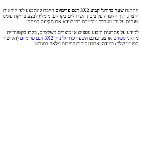
התקנת
שער כדורגל קבוע 3X2 דגם פרימיום
חייבת להתבצע לפי הוראות
היצרן, תוך הקפדה על ביטון השרוולים בקרקע. מומלץ לבצע בדיקת עומס
שנתית על ידי מעבדה מוסמכת כדי לוודא את תקינות המתקן.
למידע על פתרונות קיבוע נוספים או מוצרים משלימים, בקרו בקטגוריית
מתקני ספורט
או צפו בדגם ה
שער כדורגל נייד 3X2 דגם פרימיום
(הקישור
הפנימי שלך) במידה ואתם זקוקים לניידות מלאה במגרש.