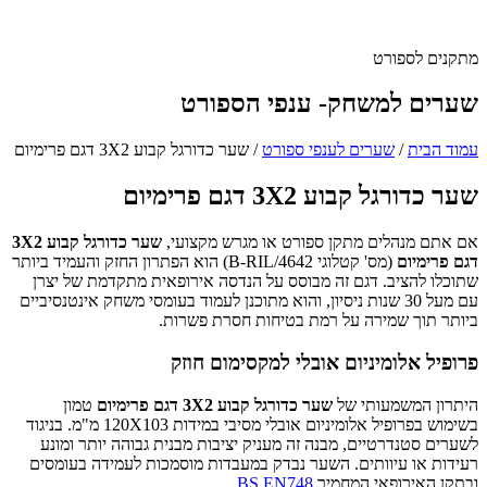
מתקנים לספורט
שערים למשחק- ענפי הספורט
עמוד הבית
/
שערים לענפי ספורט
/
שער כדורגל קבוע 3X2 דגם פרימיום
שער כדורגל קבוע 3X2 דגם פרימיום
אם אתם מנהלים מתקן ספורט או מגרש מקצועי,
שער כדורגל קבוע 3X2
דגם פרימיום
(מס' קטלוגי 4642/B-RIL) הוא הפתרון החזק והעמיד ביותר
שתוכלו להציב. דגם זה מבוסס על הנדסה אירופאית מתקדמת של יצרן
עם מעל 30 שנות ניסיון, והוא מתוכנן לעמוד בעומסי משחק אינטנסיביים
ביותר תוך שמירה על רמת בטיחות חסרת פשרות.
פרופיל אלומיניום אובלי למקסימום חוזק
היתרון המשמעותי של
שער כדורגל קבוע 3X2 דגם פרימיום
טמון
בשימוש בפרופיל אלומיניום אובלי מסיבי במידות 120X103 מ"מ. בניגוד
לשערים סטנדרטיים, מבנה זה מעניק יציבות מבנית גבוהה יותר ומונע
רעידות או עיוותים. השער נבדק במעבדות מוסמכות לעמידה בעומסים
ובתקן האירופאי המחמיר
BS EN748
.