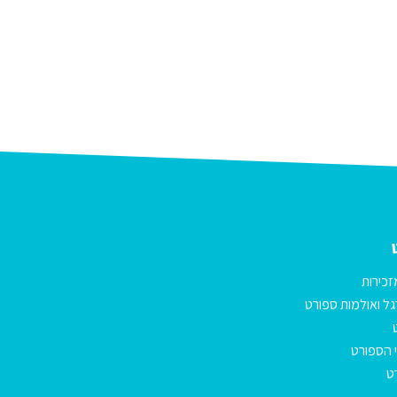
זכירות
ל ואולמות ספורט
 הספורט
ט