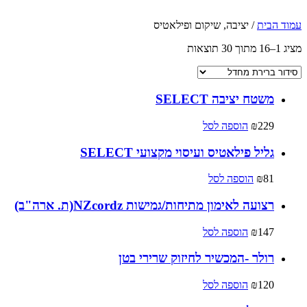
עמוד הבית
/ יציבה, שיקום ופילאטיס
מציג 1–16 מתוך 30 תוצאות
משטח יציבה SELECT
229
₪
הוספה לסל
גליל פילאטיס ועיסוי מקצועי SELECT
81
₪
הוספה לסל
רצועה לאימון מתיחות/גמישות NZcordz(ת. ארה"ב)
147
₪
הוספה לסל
רולר -המכשיר לחיזוק שרירי בטן
120
₪
הוספה לסל