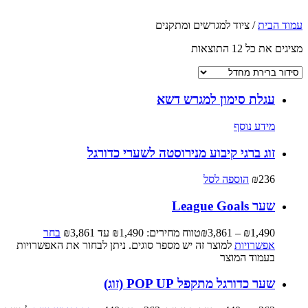
עמוד הבית
/ ציוד למגרשים ומתקנים
מציגים את כל ⁦12⁩ התוצאות
עגלת סימון למגרש דשא
מידע נוסף
זוג ברגי קיבוע מנירוסטה לשערי כדורגל
236
₪
הוספה לסל
שער League Goals
1,490
₪
–
3,861
₪
טווח מחירים: ⁦₪1,490⁩ עד ⁦₪3,861⁩
בחר
אפשרויות
למוצר זה יש מספר סוגים. ניתן לבחור את האפשרויות
בעמוד המוצר
שער כדורגל מתקפל POP UP (זוג)