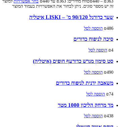
363
₪
–
440
₪
טווח מחירים: ⁦₪363⁩ עד ⁦₪440⁩
בחר אפשרויות
למוצר
זה יש מספר סוגים. ניתן לבחור את האפשרויות בעמוד המוצר
שער כדורגל 90/120 מ' – LISKI איטליה
486
₪
הוספה לסל
סיכה לניפוח כדורים
4
₪
הוספה לסל
סט סימון מגרש כדורעף חופים (איטליה)
490
₪
הוספה לסל
משאבה ידנית לניפוח כדורים
74
₪
הוספה לסל
מד מרחק הליכון 1000 מטר
438
₪
הוספה לסל
דוחס אוויר חשמלי