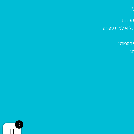
זכירות
ל ואולמות ספורט
 הספורט
ט
0