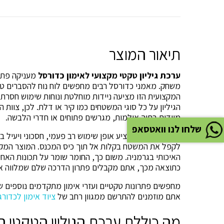
תיאור המוצר
ערכת גיליון טקטי מקצועי לאימון כדורסל
מעניקה פתרו
משחק. מאמני כדורסל רבים מחפשים לוח נוח להסברים טק
המקצועית הזו מציעה ניידות מוחלטת ונוחות שימוש חסרת
הגיליון על כל סוגי המשטחים כמו קיר או דלת. לכן, צוות
מיידית בתוך אולמות, מגרשים פתוחים או חדרי הלבשה.
שלחו לנו וואטסאפ
הגיליון המיוחד מציע אופן שימוש רב פעמי, חסכוני ויעיל ב
לקפל את המשטח בקלות אל תוך כיס המכנס. המוצר המקורי
האיכותי בגרמניה. משום כך, החומר שומר על תכונות האחיזה
כתוצאה מכך, אתם מקבלים פתרון הדרכה שלם שמלווה את
מחפשים פתרונות טקטיים ועזרי אימון מתקדמים נוספים 
אתם מוזמנים להתרשם ממגוון רחב של
ציוד אימון לכדורג
מה כוללת ערכת הגיליון הטקטי 