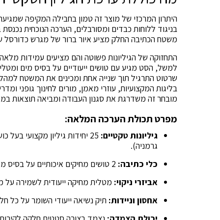
היתרון המרכזי של מוצר זה טמון בחבילה המקיפה שמגיעה
בניגוד ללוחות כבדים ומסורבלים, הערכה הנוכחית נכנסת ב
משטח הכתיבה החלק מציע איור ברור של מגרש כדורסל ש
התחזוקה של הגיליונות פשוטה והם מציעים עמידות מלאה 
למשל, הסט מגיע עם טושים ייעודיים על בסיס מים ומטלית
שרטוט התרגיל תוך שנייה אחת ומכינים את המשטח למה
בליגות המקצועיות, עוזרי מאמן, מורים לחינוך גופני ומדרי
מובחר זה משדרגת את סגנון העבודה ומביאה תוצאות במאנ
מפרט תכולת הערכה המלאה:
גיליונות טקטיים:
25 יחידות גיליון מקצועי בעל 
גרמניה).
כלי כתיבה:
2 טושים מחיקים איכותיים על בסיס מים (מתאימים למחיקה מהירה).
אביזרי ניקוי:
מטלית מחיקה ייעודית לשמירה על מש
אחסון וניידות:
תיק נשיאה ייעודי השומר על כל חלק
יכולת הצמדה:
נצמד בצורה סטטית חלקה לקירות, 