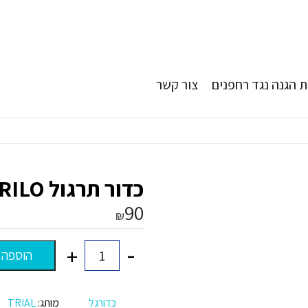
 הגנה נגד רחפנים
צור קשר
כדור תרגול Trial TRILO
90
₪
-
+
הוספה 
כמות
של
כדור
תרגול
כדורגל
מותג:
TRIAL
Trial