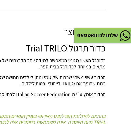
תיאור המוצר
שלחו לנו וואטסאפ
כדור תרגול Trial TRILO
כדורגל העשוי מגומי המאפשר למידה יותר הדרגתית של המ
מתאים במיוחד לכדורגל בבית ספר.
הכדור עשוי משתי שכבות של גומי ונותן לילדים תחושה של
רכות שהופך את TRILO לייחודי ובטוח לילדים.
הכדור אומץ ע"י ה-Italian Soccer Federation לבתי ספר לכדורגל.
בהתאם להחלטת הפרלמנט האירופי
בעניין
חומרים המסוכ
TRIAL מיום היווסדה אינה משתמשת בחומרים אלה למען האיכות והבטיחות של מוצריה.