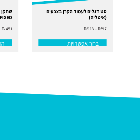
למוצר
סט דגלים לעמוד הקרן בצבעים
זה
(איטליה)
FIXED
יש
מספר
₪
₪
₪
טווח
451
118
–
97
סוגים.
מחירים:
ניתן
לבחור
בחר אפשרויות
הו
עד
את
האפשרויות
בעמוד
המוצר