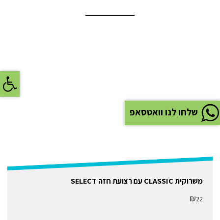
פתח
שלחו לנו וואטסאפ
משרוקית CLASSIC עם רצועת חזה SELECT
₪
22