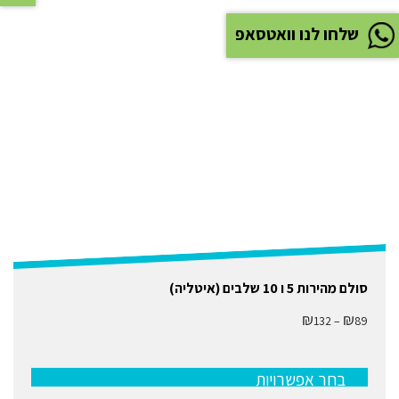
שלחו לנו וואטסאפ
למוצר
סולם מהירות 5 ו 10 שלבים (איטליה)
זה
יש
₪
₪
טווח
132
–
89
מספר
מחירים:
סוגים.
ניתן
עד
לבחור
בחר אפשרויות
את