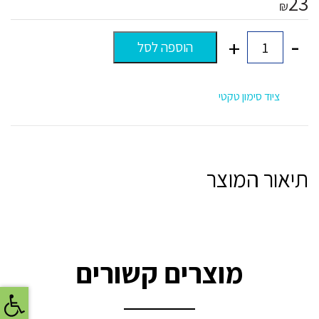
23
₪
-
+
הוספה לסל
כמות
של
מוט
סימון
ציוד סימון טקטי
1
מטר
תיאור המוצר
מוצרים קשורים
פתח