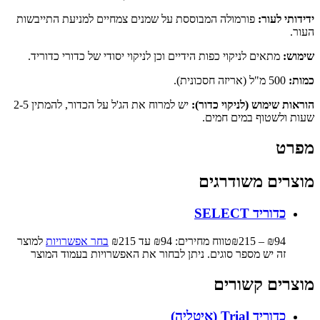
ידידותי לעור:
פורמולה המבוססת על שמנים צמחיים למניעת התייבשות
העור.
שימוש:
מתאים לניקוי כפות הידיים וכן לניקוי יסודי של כדורי כדוריד.
כמות:
500 מ"ל (אריזה חסכונית).
הוראות שימוש (לניקוי כדור):
יש למרוח את הג'ל על הכדור, להמתין 2-5
שעות ולשטוף במים חמים.
מפרט
מוצרים משודרגים
כדוריד SELECT
94
₪
–
215
₪
טווח מחירים: ⁦₪94⁩ עד ⁦₪215⁩
בחר אפשרויות
למוצר
זה יש מספר סוגים. ניתן לבחור את האפשרויות בעמוד המוצר
מוצרים קשורים
כדוריד Trial (איטליה)