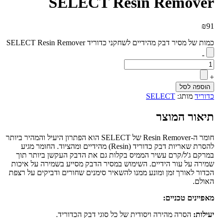
SELECT Resin Remover
₪
91
כמות של מסיר דבק מהידיים לשחקני כדוריד SELECT Resin Remover
-
+
הוספה לסל
כדוריד
מותג:
SELECT
תיאור המוצר
חומר ה-Resin Remover של SELECT הוא הפתרון היעיל והמהיר ביותר
להסרת שאריות דבק כדוריד (Resin) מהידיים ומהציוד. החומר מגיע
במרקם ג'ל/קרם עשיר הממיס בקלות גם את הדבק העקשן ביותר תוך
שמירה על עור הידיים. השימוש במסיר הדבק מסייע בשמירה על איכות
הכדור לאורך זמן ומונע ממנו להשאיר סימנים שחורים ודביקים על רצפת
האולם.
מאפיינים טכניים:
יעילות:
הסרה מהירה ויסודית של כל סוגי דבק הכדוריד.