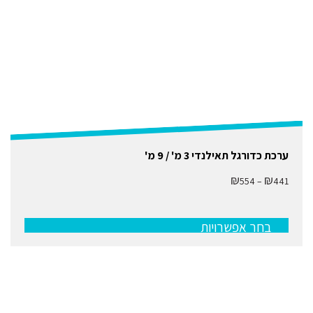
למוצר
ערכת כדורגל תאילנדי 3 מ' / 9 מ'
זה
יש
₪
₪
טווח
554
–
441
מספר
מחירים:
סוגים.
ניתן
עד
לבחור
בחר אפשרויות
את
האפשרויות
בעמוד
המוצר