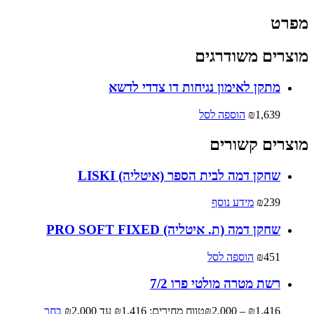
מפרט
מוצרים משודרגים
מתקן לאימון נגיחות דו צדדי לדשא
1,639
₪
הוספה לסל
מוצרים קשורים
שחקן דמה לבית הספר (איטליה) LISKI
239
₪
מידע נוסף
שחקן דמה (ת. איטליה) PRO SOFT FIXED
451
₪
הוספה לסל
רשת מטרה מולטי פרו 7/2
1,416
₪
–
2,000
₪
טווח מחירים: ⁦₪1,416⁩ עד ⁦₪2,000⁩
בחר