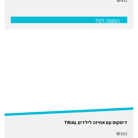
451
הוספה לסל
למוצר
דיסקוס עם אחיזה לילדים TRIAL
זה
יש
₪
202
מספר