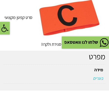
סרט קפטן מקצועי
פתח
שלחו לנו וואטסאפ
, מידה אחת מתאימה לכל – סגירת ולקרו!
מפרט
מידה
בוגרים