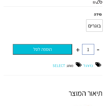
26
₪
מידה
בוגרים
-
+
הוספה לסל
כמות
של
סרט
קפטן
כדורגל
מותג:
SELECT
דגם
SELECT
תיאור המוצר