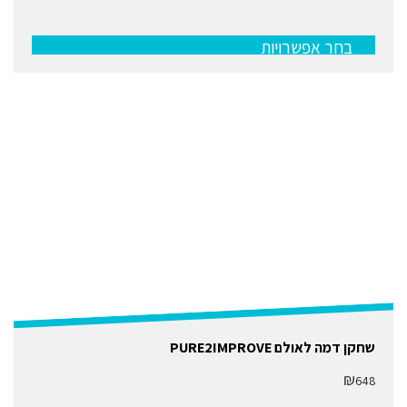
סוגים.
ניתן
לבחור
בחר אפשרויות
את
האפשרויות
בעמוד
המוצר
שחקן דמה לאולם PURE2IMPROVE
₪
648