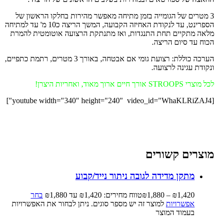
3 מטרים של הגומייה בזמן מתיחה מאפשר מהירות בחלקו הראשון של
הספרינט, עד לנקודת האחיזה הקבועה, המשך הריצה כ10 מ' עד למתיחה
מלאה מתקיים תחת התנגדות, ואז מתנתקת הרצועה אוטומטית להמרת
הכוח עד סיום הריצה.
הערכה כוללת: רצועת גומי אם אבטחה, באורך 3 מטרים, רתמת כתפיים,
ונקודת עגינה לרצועה.
לכל מוצרי STROOPS אורך חיים ארוך מאוד, ואחריות היצרן!
[youtube width="340" height="240" video_id="WhaKLRiZAJ4"]
מוצרים קשורים
מתקן מדידה לגובה ניתור נייד/קבוע
1,420
₪
–
1,880
₪
טווח מחירים: ⁦₪1,420⁩ עד ⁦₪1,880⁩
בחר
אפשרויות
למוצר זה יש מספר סוגים. ניתן לבחור את האפשרויות
בעמוד המוצר