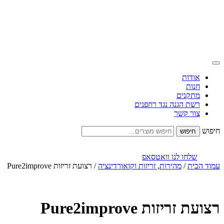
אודות
חנות
מתקנים
רשת הגנה נגד רחפנים
צור קשר
חיפוש
שלחו לנו וואטסאפ
עמוד הבית
/
מהירות, זריזות וקואורדינציה
/ רצועת זריזות Pure2improve
רצועת זריזות Pure2improve