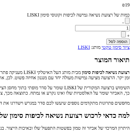
₪
19
כמות של רצועת נשיאה גמישה לכיפות וקונוסי סימון LISKI
-
+
הוספה לסל
ציוד סימון טקטי
מותג:
LISKI
תיאור המוצר
רצועת נשיאה לכיפות סימון
מבית מותג העל ה
זמן יקר. הרצועה מציעה גמישות מעולה יחד עם מנגנון אחיזה פשוט. לכן, א
השימוש ברצועה המקורית של LISKI שומר על 
כך, האביזר שומר על האלסטיות שלו ואינו נקרע או נמתח. כתוצאה מכך, צו
מחפשים פתרונות מתקדמים נוספים שיעשו לכם סדר במגרש וישדרגו את ה
למה כדאי לרכוש רצועת נשיאה לכיפות סימון של חברת
היתרון המרכזי של אביזר זה טמון בפשטות התפעול שלו ובאיכות הייצור. בנ