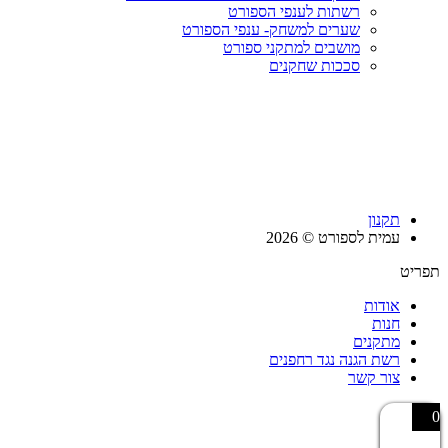
רשתות לענפי הספורט
שערים למשחק- ענפי הספורט
מושבים למתקני ספורט
סככות שחקנים
תקנון
עמית לספורט © 2026
תפריט
אודות
חנות
מתקנים
רשת הגנה נגד רחפנים
צור קשר
0