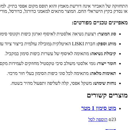
התחזוקה של האביזר אינה דורשת מאמץ והוא תופס מקום אפסי בתיק. למשל, 
או נסדק בקיץ הישראלי החם. המוצר מתאים למאמני כדורגל, כדורסל, מורים 
מאפיינים טכניים מפורטים:
סוג המוצר:
רצועת נשיאה אלסטית לאיסוף וארגון כיפות וקונוסי סימון
מותג וספק:
חברת LISKI האיטלקית (מובילה עולמית בייצור ציוד עזר).
קיבולת נשיאה:
מתאימה לאיסוף של עשרות כיפות סימון במקביל.
חומר ייצור:
גומי אלסטי משולב סיבי טקסטיל מחוזקים לעמידות מקסי
תאימות מלאה:
מתאימה לכל סוגי כיפות הסימון בעלי חור מרכזי.
נוחות שימוש:
משקל אפסי, קלה לשליפה ותפעול מהיר בשטח.
מוצרים קשורים
מוט סימון 1 מטר
23
₪
הוספה לסל