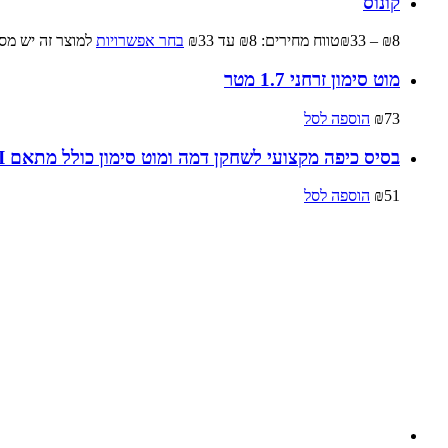
קונוס
8
₪
–
33
₪
טווח מחירים: ⁦₪8⁩ עד ⁦₪33⁩
בחר אפשרויות
למוצר זה יש מס
מוט סימון זרחני 1.7 מטר
73
₪
הוספה לסל
בסיס כיפה מקצועי לשחקן דמה ומוט סימון כולל מתאם LISKI
51
₪
הוספה לסל