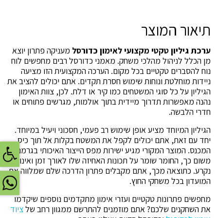
יח'
תיאור המוצר
ערכת גיליון טקטי מקצועי לאימון כדורסל
מעניקה פתרון יוצא
מן הכלל לניהול מהלכי משחק. מאמני כדורסל רבים מחפשים לוח
נוח להסברים טקטיים בכל מקום. הערכה המקצועית הזו מציעה
ניידות מוחלטת ונוחות שימוש חסרת תקדים. אתם יכולים להציב את
הגיליון על כל סוגי המשטחים כמו קיר או דלת. לכן, צוות האימון
נהנה מאפשרות תדרוך מיידית בתוך אולמות, מגרשים פתוחים או
חדרי הלבשה.
הגיליון המיוחד מציע אופן שימוש רב פעמי, חסכוני ויעיל במיוחד.
יחד עם זאת, אתם יכולים לקפל את המשטח בקלות אל תוך כיס
פתח
המכנס. המוצר המקורי מגיע ישירות מפס הייצור האיכותי בגרמניה.
משום כך, החומר שומר על תכונות האחיזה שלו לאורך זמן ואינו
נקרע. כתוצאה מכך, אתם מקבלים פתרון הדרכה שלם שמלווה את
המועדון בכל משחקי החוץ.
מחפשים פתרונות טקטיים ועזרי אימון מתקדמים נוספים שיקדמו
את השחקנים שלכם? אתם מוזמנים להתרשם ממגוון רחב של
ציוד