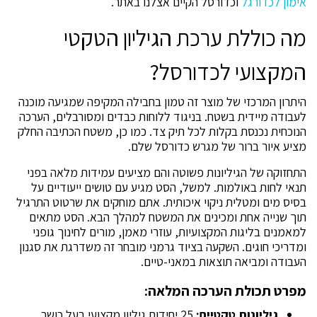
אימון לכדורגל
וכדורסל הקיים אצלנו באתר.
מה כוללת ערכת הגיליון הטקטי
המקצועי לכדורסל?
היתרון המרכזי של מוצר זה טמון בחבילה המקיפה שמגיעה מוכנה
לעבודה מיידית בשטח. בניגוד ללוחות כבדים ומסורבלים, הערכה
הנוכחית נכנסת בקלות לכל תיק צד. כמו כן, משטח הכתיבה החלק
מציע איור ברור של מגרש כדורסל שלם.
התחזוקה של הגיליונות פשוטה והם מציעים עמידות מלאה בפני
תנאי לחות באולמות. למשל, הסט מגיע עם טושים ייעודיים על
בסיס מים ומטלית ניקוי איכותית. אתם מוחקים את שרטוט התרגיל
תוך שנייה אחת ומכינים את המשטח למהלך הבא. הסט מתאים
למאמנים בליגות המקצועיות, עוזרי מאמן, מורים לחינוך גופני
ומדריכי חוגים. השקעה בציוד גרמני מובחר זה משדרגת את סגנון
העבודה ומביאה תוצאות במאני-טיים.
מפרט תכולת הערכה המלאה:
גיליונות טקטיים:
25 יחידות גיליון מקצועי בעל כושר