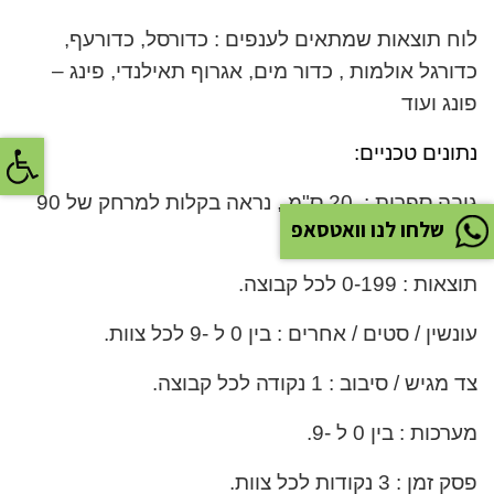
לוח תוצאות שמתאים לענפים : כדורסל, כדורעף,
כדורגל אולמות , כדור מים, אגרוף תאילנדי, פינג –
פונג ועוד
פתח
נתונים טכניים
:
גובה ספרות : 20 ס"מ , נראה בקלות למרחק של 90
שלחו לנו וואטסאפ
מטר
.
תוצאות : 0-199 לכל קבוצה
.
עונשין / סטים / אחרים : בין 0 ל -9 לכל צוות
.
צד מגיש / סיבוב : 1 נקודה לכל קבוצה
.
מערכות : בין 0 ל -9
.
פסק זמן : 3 נקודות לכל צוות
.