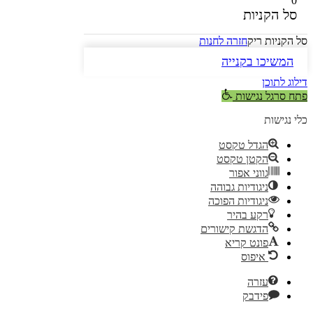
0
סל הקניות
סל הקניות ריק
חזרה לחנות
המשיכו בקנייה
דילוג לתוכן
פתח סרגל נגישות
כלי נגישות
הגדל טקסט
הקטן טקסט
גווני אפור
ניגודיות גבוהה
ניגודיות הפוכה
רקע בהיר
הדגשת קישורים
פונט קריא
איפוס
עזרה
פידבק