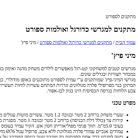
מתקנים לספורט
מתקנים למגרשי כדורגל ואולמות ספורט
עמוד הבית
/
מתקנים למגרשי כדורגל ואולמות ספורט
/
מיני פיץ'
מיני פיץ'
מגרשים קטנים למשחקוני קט-רגל מאפשרים לילדים משחק מהנה ואימון בטו
במבחר תצורות ובגדלים שונים.
מגרשי המיני-פיץ' שמותקנים ע"י עמית לספורט מתוכננים באופן מודולרי,
המתקן בנוי מפרופילי פלדה מגולוונים וגדרות המתחם עשויות לוחות תעשייתיים מתכת עם תווך פוליאוריתן בעובי 30 מ"מ. המתקן בטיחותי, ללא 
צבע הלוחות בגרסה הבסיסית הינו בגוון לבן-אפור.
מפרט טכני
שערי משחק
ברוחב 2 מטר ובגובה 1.2 מטר. עשויים מוטות עגולים מפלדה מגולוונת ללא צבע Ø30x1.5 (דרג S235JR + E220).
קירות צד (כולל דלת הכניסה)
בעובי 5.0מ"מ. תווך פנימי מפוליאוריתן חסין אש. הקיר עמיד בעומס של 122 ק"ג/מ"ר. צבע אפור לבן.
עמודים אנכיים
עמודי פלדה מגולוונת ללא צבע, פרופיל עגול Ø76 מושחלים בתוך שרוולי פלדה המעוגנים בבטון לקרקע. השפה העליונה מוגנת בכיסוי פלסטיק שחור.
גישה למגרש
דרך אחת החזיתות בה מורכב שער כניסה המורכב על ציר 