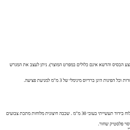
צע הבסיס והדשא אינם כלולים במפרט המוצר). ניתן לעצב את המגרש
ברוחב 2 מטר ובגובה 1 מטר. מסגרת מפרופיל ריבועי מפלדה מגולוונת ללא צבע (דרג E220 + S235JR), והמחזיקה לוח בידוד תעשייתי בעובי 30 מ"מ . שכבה חיצונית מלוחות מתכת צבועים
.