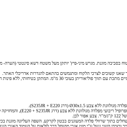
ח בסביבה מוגנת. מגרש מיני-פיץ' יותקן מעל משטח דשא סינטטי (הערה- מ
 כך שאנו קשובים לצרכי הלקוח ומתגמשים בהתאם להגדרות אדריכלי האתר.
פינות חדות וכל הפינות הינן ברדיוס מינימלי של 3 מ"מ למניעת פציעה.
ובצידו השני ננעל ע"י מוט אנכי מושחל דרך לולאות על העמוד האנכי הנגדי