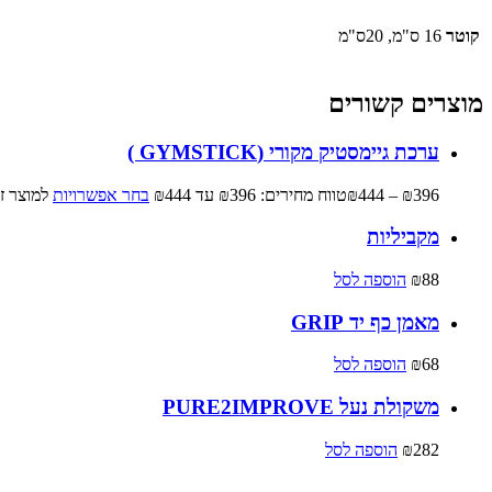
קוטר
16 ס"מ, 20ס"מ
מוצרים קשורים
ערכת גיימסטיק מקורי (GYMSTICK )
396
₪
–
444
₪
טווח מחירים: ⁦₪396⁩ עד ⁦₪444⁩
בחר אפשרויות
למוצר ז
מקביליות
88
₪
הוספה לסל
מאמן כף יד GRIP
68
₪
הוספה לסל
משקולת נעל PURE2IMPROVE
282
₪
הוספה לסל