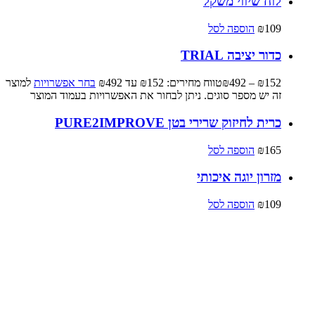
לוח שיווי משקל
109
₪
הוספה לסל
כדור יציבה TRIAL
152
₪
–
492
₪
טווח מחירים: ⁦₪152⁩ עד ⁦₪492⁩
בחר אפשרויות
למוצר
זה יש מספר סוגים. ניתן לבחור את האפשרויות בעמוד המוצר
כרית לחיזוק שרירי בטן PURE2IMPROVE
165
₪
הוספה לסל
מזרון יוגה איכותי
109
₪
הוספה לסל