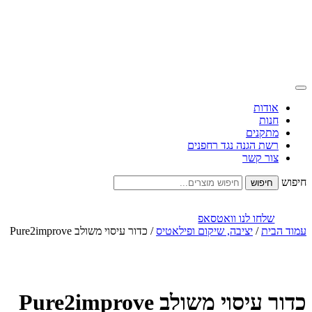
אודות
חנות
מתקנים
רשת הגנה נגד רחפנים
צור קשר
חיפוש
שלחו לנו וואטסאפ
עמוד הבית
/
יציבה, שיקום ופילאטיס
/ כדור עיסוי משולב Pure2improve
כדור עיסוי משולב Pure2improve