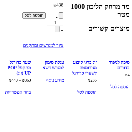
₪
438
מד מרחק הליכון 1000
מטר
כמות
הוספה לסל
-
של
מד
מוצרים קשורים
+
מרחק
הליכון
1000
ציוד למגרשים ומתקנים
מטר
סיכה לניפוח
זוג ברגי קיבוע
עגלת סימון
שער כדורגל
כדורים
מנירוסטה
למגרש דשא
מתקפל POP
לשערי כדורגל
UP (זוג)
₪
4
מידע נוסף
טווח
₪
440
–
₪
363
₪
236
מחירי
הוספה לסל
למו
הוספה לסל
בחר אפשרויות
זה
עד
יש
מספ
סוגי
ניתן
לבח
את
האפ