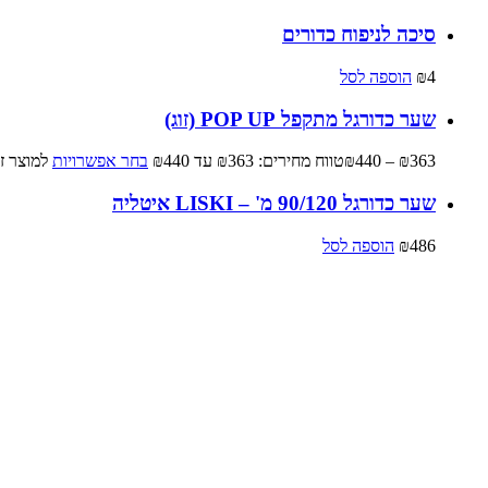
סיכה לניפוח כדורים
4
₪
הוספה לסל
שער כדורגל מתקפל POP UP (זוג)
363
₪
–
440
₪
טווח מחירים: ⁦₪363⁩ עד ⁦₪440⁩
בחר אפשרויות
למוצר ז
שער כדורגל 90/120 מ' – LISKI איטליה
486
₪
הוספה לסל