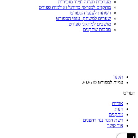
מערכות תצוגה וציוד מזכירות
מתקנים למגרשי כדורגל ואולמות ספורט
רשתות לענפי הספורט
שערים למשחק- ענפי הספורט
מושבים למתקני ספורט
סככות שחקנים
תקנון
עמית לספורט © 2026
תפריט
אודות
חנות
מתקנים
רשת הגנה נגד רחפנים
צור קשר
0