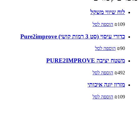
לוח שיווי משקל
109
₪
הוספה לסל
כדורי עיסוי (סט 3 רמות קושי) Pure2improve
90
₪
הוספה לסל
משטח יציבה PURE2IMPROVE
492
₪
הוספה לסל
מזרון יוגה איכותי
109
₪
הוספה לסל