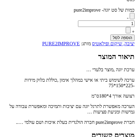
כמות של סט יוגה- pure2improve
-
+
הוספה לסל
יציבה, שיקום ופילאטיס
מותג:
PURE2IMPROVE
תיאור המוצר
ערכת יוגה ,מוצר בלעדי …
ערכה לשימוש ביתי או אישי במהלך אימון ,כוללת בלוק מידות
-225*150*75
רצועה אורך 4*180ס"מ
הערכה מאפשרת לתרגל יוגה עם יציבות ותמיכה ומאפשרת עבודה על
גמישות ומניעת פציעות …
חברת pure2improve חברה הולנדית בעלת איכות ושם עולמי …..
מוצרים קשורים