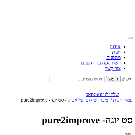
אודות
חנות
מתקנים
רשת הגנה נגד רחפנים
צור קשר
חיפוש
שלחו לנו וואטסאפ
עמוד הבית
/
יציבה, שיקום ופילאטיס
/ סט יוגה- pure2improve
סט יוגה- pure2improve
₪
65