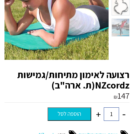
רצועה לאימון מתיחות/גמישות
NZcordz(ת. ארה"ב)
147
₪
-
+
הוספה לסל
כמות
של
רצועה
לאימון