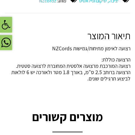
יציבה, שיקום ופילאטיס
מותג:
NZcordz
מתיחות/גמישות
NZcordz(ת.
ארה"ב)
פתח
תיאור המוצר
רצועה לאימון מתיחות/גמישות NZCords
הרצועה כוללת:
רצועה המורכבת מרצועה אלסטית המחוברת לרצועה סטטית.
הרצועה ברוחב 2.5 ס"מ, באורך 1.8 מטר ולאורכה יש 6 לולאות
לביצוע תרגילים שונים.
מוצרים קשורים