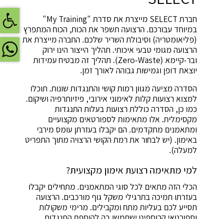
פתח
חברת SELECT מייצרת את סדרת "My Training"
במיוחד עבורכם. הרצועה תשפר את הכוח, הכוח המתפרץ
(פליאומטריה) וסיבולת השריר שלכם. החברה מייצרת את
הרצועה מגומי טבעי איכותי. תהליך הייצור הינו ירוק
ובר-קיימא (Zero-Waste). תהליך זה מבטיח עמידות
יוצאת דופן וגמישות גבוהה לאורך זמן.
הסדרה מציעה מגוון רמות קושי והתנגדות שונות. תוכלו
למצוא רצועות קלות לאימוני אירובי, פיזיותרפיה ושיקום.
כמו כן, הסדרה כוללת רצועות בעלות התנגדות
מקסימלית. אלו מתאימות לספורטאים מקצועיים
ומתאמנים מתקדמים. הם יקבלו בעזרתן עומס מירבי
באימון. (יש לבחור את רמת הקושי הרצויה מתוך התפריט
למעלה).
למי מתאימה רצועת אימון מקצועית?
הכלי הזה מתאים לכל סוגי המתאמנים. מתחילים יקבלו
בעזרתו תמיכה בתרגילי משקל גוף מורכבים. הרצועה
תסייע לכם בעליות מתח ומקבילים. מרימי משקולות
וספורטאי קרוספיט ישתמשו בה להוספת התנגדות