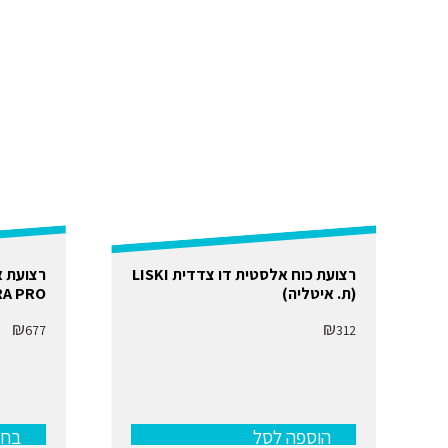
למוצר
רצועת כוח אלסטית דו צדדית LISKI
רצועת א
זה
(ת. איטליה)
A PRO
יש
מספר
₪
₪
677
312
סוגים.
ניתן
לבחור
את
האפשרוי
בעמוד
המוצר
הוספה לסל
בחר