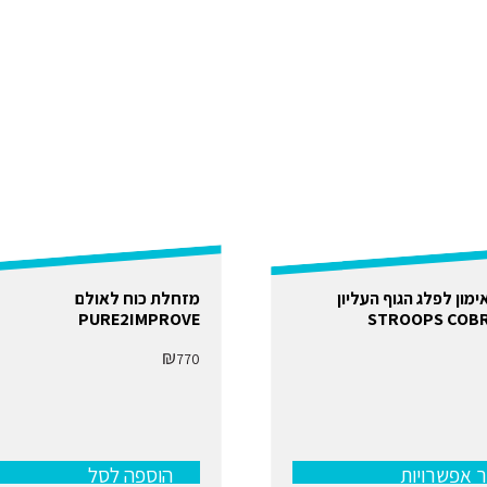
ימון לפלג הגוף העליון
מזחלת כוח לאולם
PURE2IMPROVE
STROOPS COBR
₪
770
ות
 אפשרויות
הוספה לסל