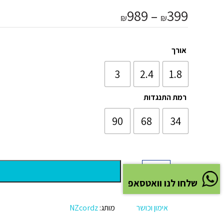
טווח
989
–
399
₪
₪
מחירים:
עד
אורך
3
2.4
1.8
רמת התנגדות
90
68
34
-
+
כמות
שלחו לנו וואטסאפ
של
רצועת
כוח
אלסטית-
אימון וכושר
מותג:
NZcordz
בנג'י
NZCordz