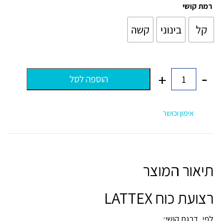
עד
רמת קושי
קל
בינוני
קשה
-
+
הוספה לסל
כמות
של
רצועת
כוח
אימון וכושר
LATTEX
תיאור המוצר
רצועת כוח LATTEX
לפי דרגת קושי: