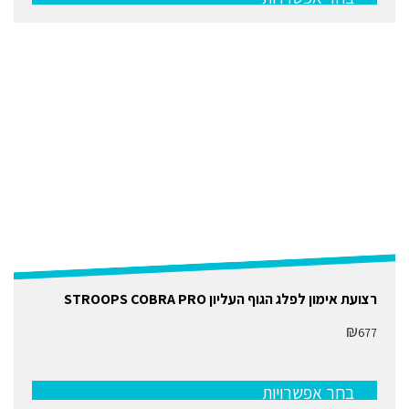
את
האפשרויות
בעמוד
המוצר
למוצר
רצועת אימון לפלג הגוף העליון STROOPS COBRA PRO
זה
יש
₪
677
מספר
סוגים.
ניתן
לבחור
בחר אפשרויות
את