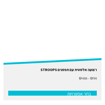
למוצר
רצועה אלסטית עם תפסנים STROOPS
זה
יש
₪
₪
טווח
486
–
96
מספר
מחירים:
סוגים.
ניתן
עד
לבחור
בחר אפשרויות
את
האפשרויות
בעמוד