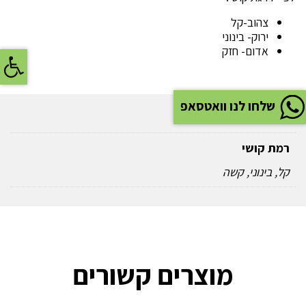
צהוב-קל
ירוק- בינוני
פתח
אדום- חזק
מפרט
שלחו לנו וואטסאפ
רמת קושי
קל, בינוני, קשה
מוצרים קשורים