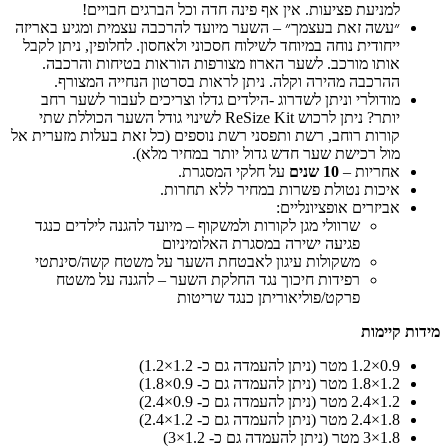
למניעת פציעות. אין אף פינה חדה וכל הברגים חבויים!
״עשה זאת בעצמך״ – השער מיועד להרכבה עצמית ומגיע באריזה
ייחודית נוחה במיוחד לשילוח חסכוני ולאחסון. לחלופין, ניתן לקבל
אותו מורכב. לשער הארוז מצורפות הוראות בטיחות והרכבה.
ההרכבה מהירה וקלה. ניתן לראות בסרטון הנחייה המצורף.
מודולרי וניתן לשדרוג -הילדים גדלו וצריכים לעבור לשער רחב
יותר? ניתן לרכוש ReSize Kit לשינוי גודל השער הכוללת שתי
קורות רוחב, רשת ותפסני רשת נוספים (כל זאת בעלות מזערית אל
מול רכישת שער חדש גדול יותר במחיר מלא).
אחריות –
10 שנים
על חלקי המסגרת.
איכות נטולת פשרות במחיר ללא תחרות.
אביזרים אופציונליים:
שרוולי מגן לקורות ולמשקוף – מיועד להגנה לילדים כנגד
פגיעה ישירה במסגרת האלומיניום
משקולות עיגון לאבטחת השער על משטח קשה/סינתטי
רפידות חיכוך נגד החלקת השער – להגנה על משטח
פרקט/פוליאוריתן כנגד שריטות
מידות קיימות
0.9×1.2 מטר (ניתן להעמדה גם כ- 1.2×1.2)
1.2×1.8 מטר (ניתן להעמדה גם כ- 0.9×1.8)
1.2×2.4 מטר (ניתן להעמדה גם כ- 0.9×2.4)
1.8×2.4 מטר (ניתן להעמדה גם כ- 1.2×2.4)
1.8×3 מטר (ניתן להעמדה גם כ- 1.2×3)