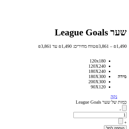
שער League Goals
1,490
₪
–
3,861
₪
טווח מחירים: ⁦₪1,490⁩ עד ⁦₪3,861⁩
120x180
120X240
180X240
מידה
180X300
200X300
90X120
נקה
כמות של שער League Goals
-
+
הוספה לסל