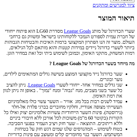
ציוד למגרשים ומתקנים
תיאור המוצר
שערי הכדורגל של מותג
League Goals
מסדרת LG60 הוא פיתוח ייחודי
של חברת עמית לספורט הנמכר ללקוחותינו בישראל ומשווק גם ברחבי
העולם. מוצר זה הנו הפתרון המקצועי ברמות האיכות והבטיחות הגבוהות
ביותר לשערי כדורגל ניידים במידות קטנות והוא מותאם לכל הגילאים,
רמות המשחק, מתקני האימון, וכמובן לשימוש ביתי וכל זאת במחיר הוגן.
מה מיוחד בשער הכדורגל של League Goals ?
שער כדורגל נייד מקצועי המוצע בשישה גדלים המתאימים לילדים,
נוער ובוגרים.
שני גדלים במחיר אחד- ייחודי לשערי
League Goals
. ניתן להציב
כל שער בשני מצבים, מנח "גבוה" ומנח "נמוך" . באופן זה ניתן לגוון
את רמת האימון.
עמיד לשנים רבות בכל מזג אוויר – השער עשוי כולו מאלומיניום
תעשייתי מצופה אנודייז, וחלקיו מחוברים בברגי פלדת אל-חלד
(נירוסטה). פינות השער הייחודיות עשויות אלומיניום יצוק ואילו כל
הקורות (בקוטר 60 מ"מ) משוכות לכל אורכן ללא חיבורי ביניים
וללא ריתוכים. התוצאה – שער חזק ויציב העמיד בפגעי הסביבה.
בטוח לשימוש – המהנדסים שלנו שמים דגש חזק על בטיחות
המשתמש. השער בנוי מחומרים קלים ומעוצב עם פינות כדוריות